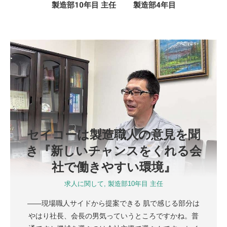
製造部10年目 主任
製造部4年目
セイコーは製造職人の意見を聞
き『新しいチャンスをくれる会
社で働きやすい環境』
求人に関して
,
製造部10年目 主任
――現場職人サイドから提案できる 肌で感じる部分は
やはり社長、会長の男気っていうところですかね。普