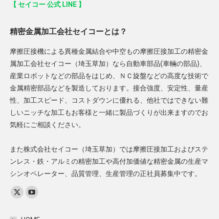
【 セイコー 公式 LINE 】
精密金属加工会社セイコーとは？
摩擦圧接機による異種金属結合や中空もの摩擦圧接加工の精密金
属加工会社セイコー（埼玉草加）なら自動車部品(車輛の部品)、
産業ロボットなどの部品をはじめ、ＮＣ旋盤などの高度な技術で
金属精密部品などを製造しております。接合強度、安定性、量産
性、加工スピード、コストダウンに優れる、他社ではできない難
しいニッチな加工もお客様と一緒に製品づくりが出来ますのでお
気軽にご相談ください。
また株式会社セイコー（埼玉草加）では摩擦圧接加工およびステ
ンレス・鉄・アルミの精密加工や高付加価値な精密金属の生産マ
シンオペレーター、品質管理、生産管理の正社員募集中です。
Find us on:
X
YouTube
page
page