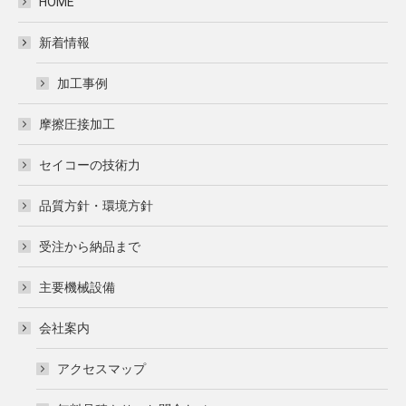
HOME
opens
opens
in
in
新着情報
new
new
window
window
加工事例
摩擦圧接加工
セイコーの技術力
品質方針・環境方針
受注から納品まで
主要機械設備
会社案内
アクセスマップ