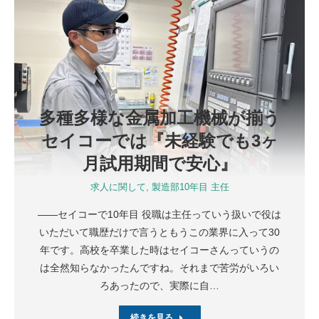
多種多様な金属加工機械が揃う
セイコーでは『未経験でも3ヶ
月試用期間で安心』
求人に関して
,
製造部10年目 主任
――セイコーで10年目 役職は主任っていう扱いで役は
いただいて職歴だけで言うともうこの業界に入って30
年です。高校を卒業した時はセイコーさんっていうの
は全然知らなかったんですね。それまで苦労がいろい
ろあったので、実際に自…
続きを見る