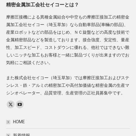
精密金属加工会社セイコーとは？
摩擦圧接機による異種金属結合や中空もの摩擦圧接加工の精密金
属加工会社セイコー（埼玉草加）なら自動車部品(車輛の部品)、
産業ロボットなどの部品をはじめ、ＮＣ旋盤などの高度な技術で
金属精密部品などを製造しております。接合強度、安定性、量産
性、加工スピード、コストダウンに優れる、他社ではできない難
しいニッチな加工もお客様と一緒に製品づくりが出来ますのでお
気軽にご相談ください。
また株式会社セイコー（埼玉草加）では摩擦圧接加工およびステ
ンレス・鉄・アルミの精密加工や高付加価値な精密金属の生産マ
シンオペレーター、品質管理、生産管理の正社員募集中です。
Find us on:
X
YouTube
page
page
HOME
opens
opens
in
in
新着情報