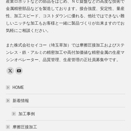
産業ロボットなどの部品をはじめ、ＮＣ旋盤などの高度な技術で
金属精密部品などを製造しております。接合強度、安定性、量産
性、加工スピード、コストダウンに優れる、他社ではできない難
しいニッチな加工もお客様と一緒に製品づくりが出来ますのでお
気軽にご相談ください。
また株式会社セイコー（埼玉草加）では摩擦圧接加工およびステ
ンレス・鉄・アルミの精密加工や高付加価値な精密金属の生産マ
シンオペレーター、品質管理、生産管理の正社員募集中です。
Find us on:
X
YouTube
page
page
HOME
opens
opens
in
in
新着情報
new
new
window
window
加工事例
摩擦圧接加工