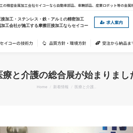
工の精密金属加工会社セイコーなら自動車部品、車輛部品、産業ロボット等の金属
セイコーの技術力
品質方針・環境方針
受注から納品ま
圧接加工・ステンレス・鉄・アルミの精密加工
求人案内
属加工会社が施工する摩擦圧接加工ならセイコー
セイコーの技術力
品質方針・環境方針
受注から納品ま
医療と介護の総合展が始まりまし
You are here:
Home
新着情報
医療と介護…