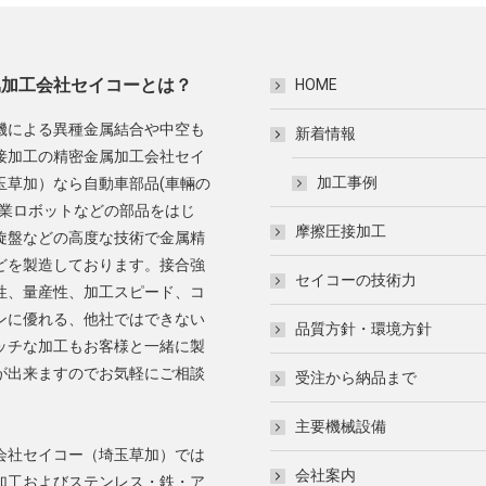
属加工会社セイコーとは？
HOME
機による異種金属結合や中空も
新着情報
接加工の精密金属加工会社セイ
加工事例
玉草加）なら自動車部品(車輛の
産業ロボットなどの部品をはじ
摩擦圧接加工
旋盤などの高度な技術で金属精
どを製造しております。接合強
セイコーの技術力
性、量産性、加工スピード、コ
ンに優れる、他社ではできない
品質方針・環境方針
ッチな加工もお客様と一緒に製
が出来ますのでお気軽にご相談
受注から納品まで
。
主要機械設備
会社セイコー（埼玉草加）では
会社案内
加工およびステンレス・鉄・ア