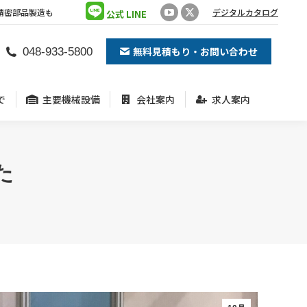
精密部品製造も
デジタルカタログ
公式 LINE
YouTube
X
で
主要機械設備
会社案内
求人案内
page
page
無料見積もり・お問い合わせ
048-933-5800
opens
opens
in
in
new
new
で
主要機械設備
会社案内
求人案内
window
window
た