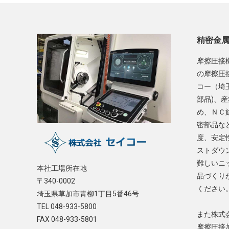
精密金
摩擦圧接
の摩擦圧
コー（埼
部品)、
め、ＮＣ
密部品な
度、安定
ストダウ
難しいニ
本社工場所在地
品づくり
〒340-0002
ください
埼玉県草加市青柳1丁目5番46号
TEL 048-933-5800
また株式
FAX 048-933-5801
摩擦圧接