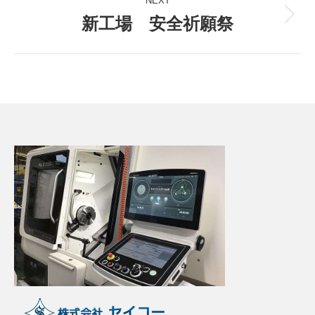
NEXT
新工場 安全祈願祭
Next
post: