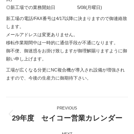
◎新工場での業務開始日 5/08(月曜日)
新工場の電話/FAX番号は4/17以降に決まりますので御連絡致
します。
メールアドレスは変更ありません。
移転作業期間中は一時的に通信手段が不通になります。
御不便、御迷惑をお掛け致しますが御理解賜りますように御
願い申し上げます。
工場が広くなる分更にNC複合機が導入され設備が増強され
ますので、今後の生産力に御期待下さい。
Post
PREVIOUS
navigation
29年度 セイコー営業カレンダー
Previous
post: