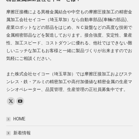
摩擦圧接機による異種金属結合や中空もの摩擦圧接加工の精密金
属加工会社セイコー（埼玉草加）なら自動車部品(車輛の部品)、
産業ロボットなどの部品をはじめ、ＮＣ旋盤などの高度な技術で
金属精密部品などを製造しております。接合強度、安定性、量産
性、加工スピード、コストダウンに優れる、他社ではできない難
しいニッチな加工もお客様と一緒に製品づくりが出来ますのでお
気軽にご相談ください。
また株式会社セイコー（埼玉草加）では摩擦圧接加工およびステ
ンレス・鉄・アルミの精密加工や高付加価値な精密金属の生産マ
シンオペレーター、品質管理、生産管理の正社員募集中です。
Find us on:
X
YouTube
page
page
HOME
opens
opens
in
in
新着情報
new
new