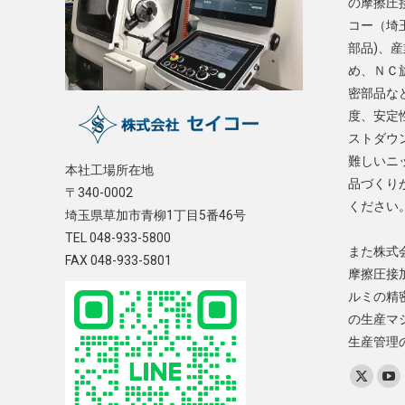
の摩擦圧
コー（埼
部品)、
め、ＮＣ
密部品な
度、安定
ストダウ
難しいニ
本社工場所在地
品づくり
〒340-0002
ください
埼玉県草加市青柳1丁目5番46号
TEL 048-933-5800
また株式
FAX 048-933-5801
摩擦圧接
ルミの精
の生産マ
生産管理
Find us on
X
Yo