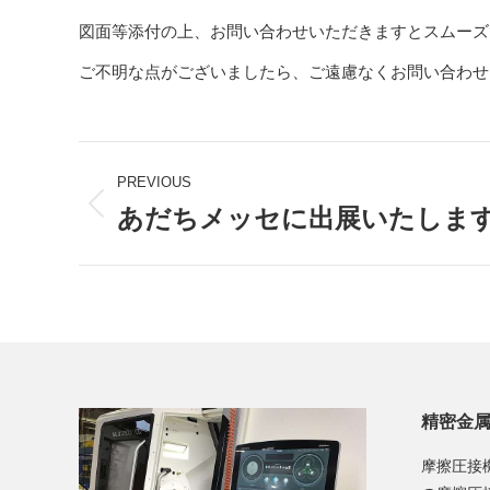
図面等添付の上、お問い合わせいただきますとスムーズ
ご不明な点がございましたら、ご遠慮なくお問い合わせ
Post
PREVIOUS
navigation
あだちメッセに出展いたしま
Previous
post:
精密金
摩擦圧接