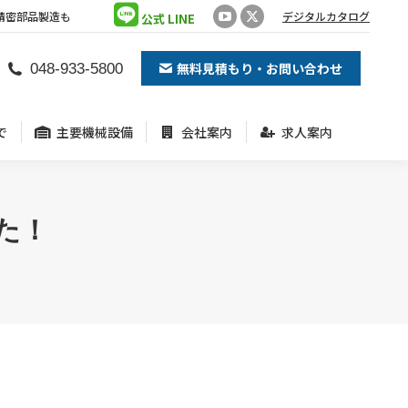
精密部品製造も
デジタルカタログ
公式 LINE
YouTube
X
で
主要機械設備
会社案内
求人案内
page
page
無料見積もり・お問い合わせ
048-933-5800
opens
opens
in
in
new
new
で
主要機械設備
会社案内
求人案内
window
window
た！