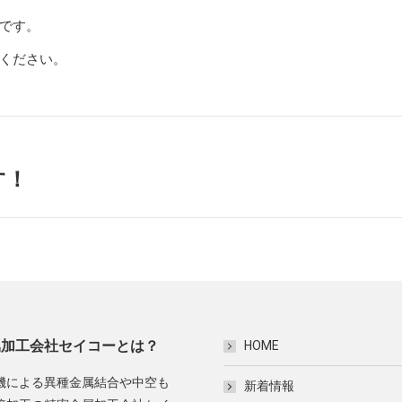
です。
ください。
す！
Next
post:
属加工会社セイコーとは？
HOME
機による異種金属結合や中空も
新着情報