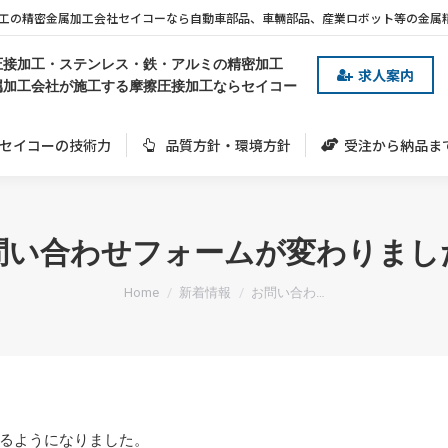
工の精密金属加工会社セイコーなら自動車部品、車輛部品、産業ロボット等の金属
セイコーの技術力
品質方針・環境方針
受注から納品ま
圧接加工・ステンレス・鉄・アルミの精密加工
求人案内
属加工会社が施工する摩擦圧接加工ならセイコー
セイコーの技術力
品質方針・環境方針
受注から納品ま
問い合わせフォームが変わりまし
You are here:
Home
新着情報
お問い合わ…
るようになりました。