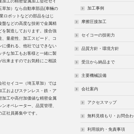
接加工の精密金属加工会社セイ
加工事例
玉草加）なら自動車部品(車輛の
産業ロボットなどの部品をはじ
摩擦圧接加工
旋盤などの高度な技術で金属精
どを製造しております。接合強
セイコーの技術力
性、量産性、加工スピード、コ
ンに優れる、他社ではできない
品質方針・環境方針
ッチな加工もお客様と一緒に製
が出来ますのでお気軽にご相談
受注から納品まで
。
主要機械設備
会社セイコー（埼玉草加）では
会社案内
加工およびステンレス・鉄・ア
密加工や高付加価値な精密金属
アクセスマップ
シンオペレーター、品質管理、
の正社員募集中です。
無料見積もり・お問合わ
:
uTube
利用規約・免責事項